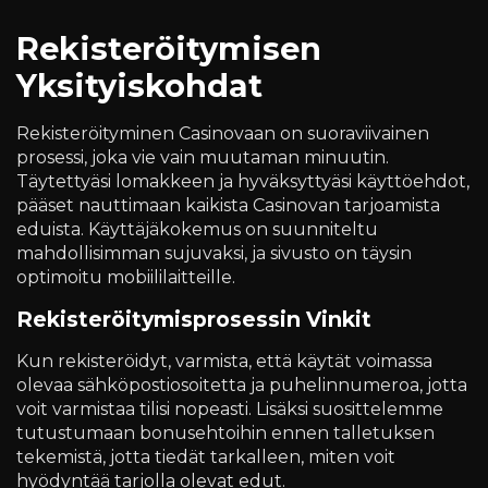
Rekisteröitymisen
Yksityiskohdat
Rekisteröityminen Casinovaan on suoraviivainen
prosessi, joka vie vain muutaman minuutin.
Täytettyäsi lomakkeen ja hyväksyttyäsi käyttöehdot,
pääset nauttimaan kaikista Casinovan tarjoamista
eduista. Käyttäjäkokemus on suunniteltu
mahdollisimman sujuvaksi, ja sivusto on täysin
optimoitu mobiililaitteille.
Rekisteröitymisprosessin Vinkit
Kun rekisteröidyt, varmista, että käytät voimassa
olevaa sähköpostiosoitetta ja puhelinnumeroa, jotta
voit varmistaa tilisi nopeasti. Lisäksi suosittelemme
tutustumaan bonusehtoihin ennen talletuksen
tekemistä, jotta tiedät tarkalleen, miten voit
hyödyntää tarjolla olevat edut.