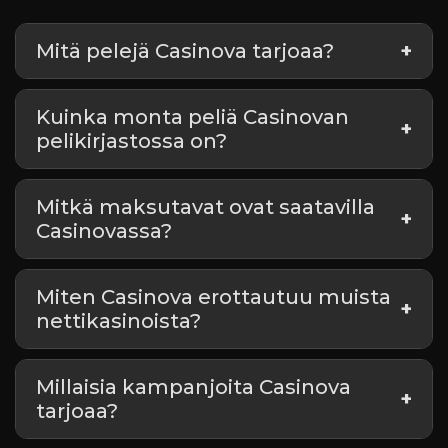
Mitä pelejä Casinova tarjoaa?
Casinova tarjoaa laajan valikoiman pelejä,
mukaan lukien online slotit, progressiiviset
Kuinka monta peliä Casinovan
jackpot-pelit, live-kasino ja pöytäpelit.
pelikirjastossa on?
Casinovan pelikirjastossa on yli 9 000 peliä.
Mitkä maksutavat ovat saatavilla
Casinovassa?
Casinovassa on useita maksutapoja, mukaan
lukien kryptovaluutat.
Miten Casinova erottautuu muista
nettikasinoista?
Casinova erottautuu laajalla pelivalikoimallaan,
nopeilla kotiutuksilla ja jatkuvilla kampanjoilla.
Millaisia kampanjoita Casinova
tarjoaa?