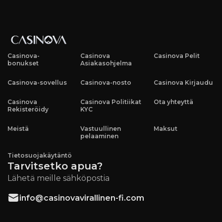
Casinova tarjoaa pysyviä kampanjoita, kuten
viikoittaiset reload-bonukset ja live-cashback.
Casinova-
Casinova
Casinova Pelit
bonukset
Asiakasohjelma
Casinova-sovellus
Casinova-nosto
Casinova Kirjaudu
Casinova
Casinova Politiikat
Ota yhteyttä
Rekisteröidy
KYC
Meistä
Vastuullinen
Maksut
pelaaminen
Tietosuojakäytäntö
Tarvitsetko apua?
Lähetä meille sähköpostia
info@casinovavirallinen-fi.com